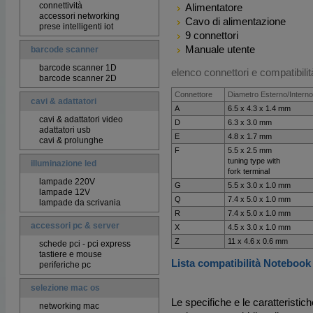
connettività
Alimentatore
accessori networking
Cavo di alimentazione
prese intelligenti iot
9 connettori
Manuale utente
barcode scanner
barcode scanner 1D
elenco connettori e compatibilit
barcode scanner 2D
Connettore
Diametro Esterno/Interno
cavi & adattatori
A
6.5 x 4.3 x 1.4 mm
cavi & adattatori video
D
6.3 x 3.0 mm
adattatori usb
E
4.8 x 1.7 mm
cavi & prolunghe
F
5.5 x 2.5 mm
tuning type with
illuminazione led
fork terminal
lampade 220V
G
5.5 x 3.0 x 1.0 mm
lampade 12V
Q
7.4 x 5.0 x 1.0 mm
lampade da scrivania
R
7.4 x 5.0 x 1.0 mm
accessori pc & server
X
4.5 x 3.0 x 1.0 mm
Z
11 x 4.6 x 0.6 mm
schede pci - pci express
tastiere e mouse
Lista compatibilità Notebook
periferiche pc
selezione mac os
Le specifiche e le caratteristic
networking mac