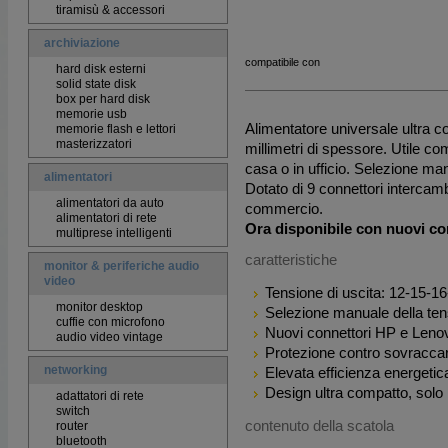
tiramisù & accessori
archiviazione
compatibile con
hard disk esterni
solid state disk
box per hard disk
memorie usb
Alimentatore universale ultra 
memorie flash e lettori
masterizzatori
millimetri di spessore. Utile 
casa o in ufficio. Selezione man
alimentatori
Dotato di 9 connettori intercamb
alimentatori da auto
commercio.
alimentatori di rete
Ora disponibile con nuovi co
multiprese intelligenti
caratteristiche
monitor & periferiche audio
video
Tensione di uscita: 12-15-1
monitor desktop
Selezione manuale della te
cuffie con microfono
Nuovi connettori HP e Leno
audio video vintage
Protezione contro sovraccar
networking
Elevata efficienza energet
Design ultra compatto, solo 
adattatori di rete
switch
contenuto della scatola
router
bluetooth