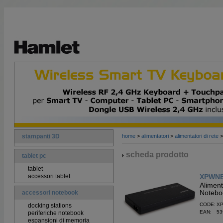
stampanti 3D
home
>
alimentatori
>
alimentatori di rete
scheda prodotto
tablet pc
tablet
accessori tablet
XPWN
Aliment
Notebo
accessori notebook
CODE: X
docking stations
EAN: 53
periferiche notebook
espansioni di memoria