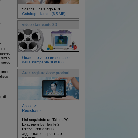
Scarica il catalogo PDF
Catalogo Hamlet (6,5 MB)
video stampante 3D
a,
uro.
onee ed
Guarda le video presentazioni
tilizzo
della stampante 3DX100
lo scopo
tecnico
Area registrazione prodotti
al suo
o di
Accedi >
Registrati >
Hai acquistato un Tablet PC
Exagerate by Hamlet?
Ricevi promozioni e
aggiornamenti per il tuo