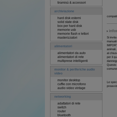
tiramisù & accessori
archiviazione
compati
hard disk esterni
solid state disk
box per hard disk
memorie usb
infor
memorie flash e lettori
masterizzatori
Si invi
manuali 
IMPORTAN
alimentatori
animali.
alimentatori da auto
al chius
alimentatori di rete
per il q
multiprese intelligenti
danneggi
Questo p
comune 
monitor & periferiche audio
video
monitor desktop
Le speci
cuffie con microfono
preavvi
audio video vintage
networking
adattatori di rete
switch
router
bluetooth