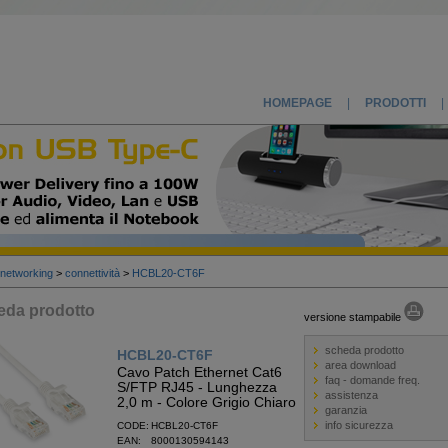
HOMEPAGE
|
PRODOTTI
|
networking
>
connettività
>
HCBL20-CT6F
da prodotto
versione stampabile
scheda prodotto
HCBL20-CT6F
area download
Cavo Patch Ethernet Cat6
faq - domande freq.
S/FTP RJ45 - Lunghezza
assistenza
2,0 m - Colore Grigio Chiaro
garanzia
info sicurezza
CODE: HCBL20-CT6F
EAN: 8000130594143