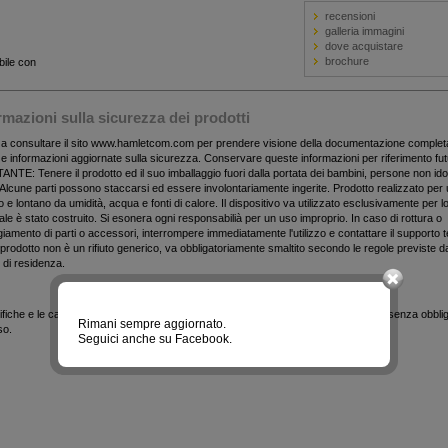
recensioni
galleria immagini
dove acquistare
brochure
bile con
mazioni sulla sicurezza dei prodotti
ta a consultare il sito www.hamletcom.com per prendere visione della documentazione complet
e informazioni aggiornate sulla sicurezza. Conservare queste informazioni per riferimento fut
TE: Tenere il prodotto ed il suo imballaggio fuori dalla portata dei bambini, persone non id
 Alcune parti possono staccarsi ed essere involontariamente ingerite. Prodotto realizzato per u
o e lontano da umidità, acqua e fonti di calore. Il dispositivo va utilizzato esclusivamente per 
uale è stato costruito. Si esonera ogni responsabilià per un uso improprio. In caso di rottura o
amento di parti o accessori, interrompere immediatamente l'utilizzo e contattare il supporto 
rodotto non è un rifiuto generico, va obbligatoriamente smaltito secondo le regole previste d
di residenza.
fiche e le caratteristiche esteriori del prodotto sono indicative e possono variare senza obblig
Rimani sempre aggiornato.
so.
Seguici anche su Facebook.