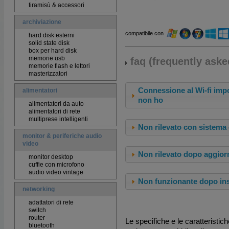
tiramisù & accessori
archiviazione
compatibile con
hard disk esterni
solid state disk
box per hard disk
memorie usb
faq (frequently aske
memorie flash e lettori
masterizzatori
Connessione al Wi-fi imp
alimentatori
non ho
alimentatori da auto
alimentatori di rete
multiprese intelligenti
Non rilevato con sistema
monitor & periferiche audio
video
Non rilevato dopo aggio
monitor desktop
cuffie con microfono
audio video vintage
Non funzionante dopo ins
networking
adattatori di rete
switch
router
Le specifiche e le caratteristic
bluetooth