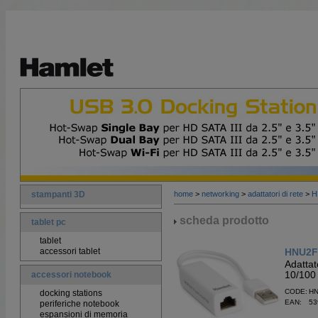
stampanti 3D
home
>
networking
>
adattatori di rete
>
H
scheda prodotto
tablet pc
tablet
accessori tablet
HNU2F
Adatta
10/100
accessori notebook
CODE: H
docking stations
EAN: 53
periferiche notebook
espansioni di memoria