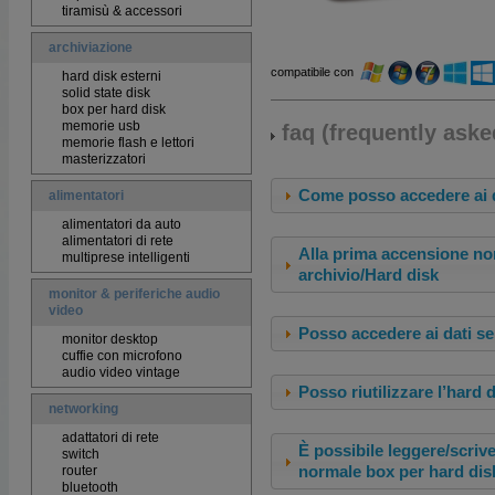
tiramisù & accessori
archiviazione
compatibile con
hard disk esterni
solid state disk
box per hard disk
memorie usb
faq (frequently aske
memorie flash e lettori
masterizzatori
Come posso accedere ai d
alimentatori
alimentatori da auto
alimentatori di rete
Alla prima accensione non
multiprese intelligenti
archivio/Hard disk
monitor & periferiche audio
video
Posso accedere ai dati s
monitor desktop
cuffie con microfono
audio video vintage
Posso riutilizzare l’hard
networking
adattatori di rete
È possibile leggere/scrive
switch
normale box per hard dis
router
bluetooth