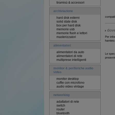
tiramisù & accessori
archiviazione
compati
hard disk esterni
solid state disk
box per hard disk
memorie usb
dove
memorie flash e lettori
masterizzatori
Per info
hamletco
alimentatori
alimentatori da auto
Le speci
alimentatori di rete
preavvi
multiprese intelligenti
monitor & periferiche audio
video
monitor desktop
cuffie con microfono
audio video vintage
networking
adattatori di rete
switch
router
bluetooth