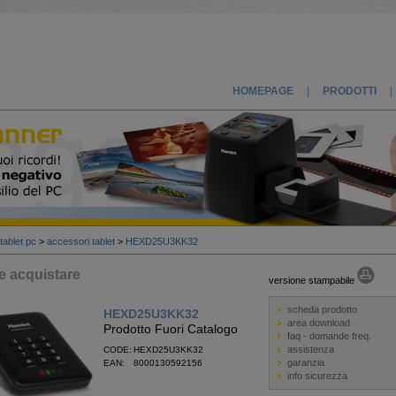
HOMEPAGE
|
PRODOTTI
|
tablet pc
>
accessori tablet
>
HEXD25U3KK32
 acquistare
versione stampabile
scheda prodotto
HEXD25U3KK32
area download
Prodotto Fuori Catalogo
faq - domande freq.
assistenza
CODE: HEXD25U3KK32
garanzia
EAN: 8000130592156
info sicurezza