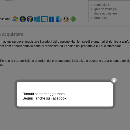
recensioni
galleria immagini
dove acquistare
brochure
bile con
 acquistare
rmazioni su dove acquistare i prodotti del catalogo Hamlet, spedire una mail di richiesta a inf
m.com specificando la zona di residenza ed il codice del prodotto a cui si è interessati.
fiche e le caratteristiche esteriori del prodotto sono indicative e possono variare senza obblig
so.
Rimani sempre aggiornato.
Seguici anche su Facebook.